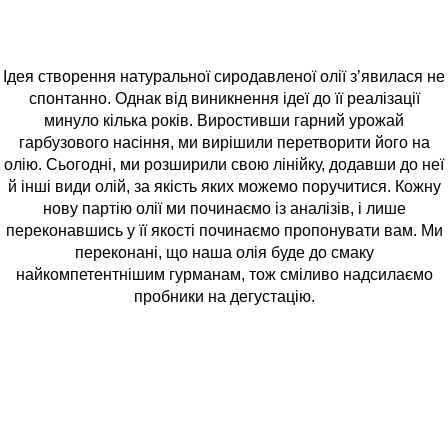
Ідея створення натуральної сиродавленої олії з’явилася не
спонтанно. Однак від виникнення ідеї до її реалізації
минуло кілька років. Виростивши гарний урожай
гарбузового насіння, ми вирішили перетворити його на
олію. Сьогодні, ми розширили свою лінійку, додавши до неї
й інші види олій, за якість яких можемо поручитися. Кожну
нову партію олії ми починаємо із аналізів, і лише
переконавшись у її якості починаємо пропонувати вам. Ми
переконані, що наша олія буде до смаку
найкомпетентнішим гурманам, тож сміливо надсилаємо
пробники на дегустацію.